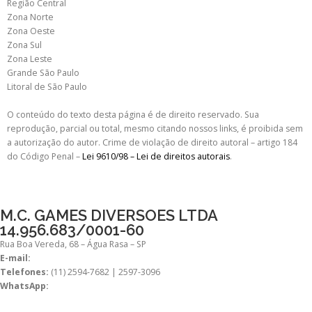
Região Central
Zona Norte
Zona Oeste
Zona Sul
Zona Leste
Grande São Paulo
Litoral de São Paulo
O conteúdo do texto desta página é de direito reservado. Sua
reprodução, parcial ou total, mesmo citando nossos links, é proibida sem
a autorização do autor. Crime de violação de direito autoral – artigo 184
do Código Penal –
Lei 9610/98 – Lei de direitos autorais
.
M.C. GAMES DIVERSOES LTDA
14.956.683/0001-60
Rua Boa Vereda, 68 – Água Rasa – SP
E-mail:
comercial@mcdiversoes.com.br
Telefones:
(11) 2594-7682 | 2597-3096
WhatsApp:
(11) 98269-7392