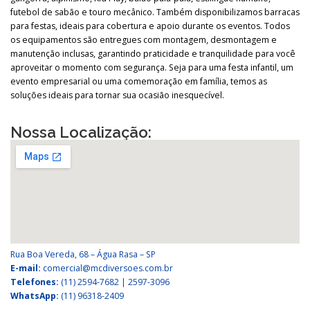
futebol
de
sabão
e
touro
mecânico.
Também
disponibilizamos
barracas
para
festas,
ideais
para
cobertura
e
apoio
durante
os
eventos.
Todos
os
equipamentos
são
entregues
com
montagem,
desmontagem
e
manutenção
inclusas,
garantindo
praticidade
e
tranquilidade
para
você
aproveitar
o
momento
com
segurança.
Seja
para
uma
festa
infantil,
um
evento
empresarial
ou
uma
comemoração
em
família,
temos
as
soluções
ideais
para
tornar
sua
ocasião
inesquecível.
Nossa Localização:
Rua Boa Vereda, 68 – Água Rasa – SP
E-mail:
comercial@mcdiversoes.com.br
Telefones:
(11) 2594-7682 | 2597-3096
WhatsApp:
(11) 96318-2409