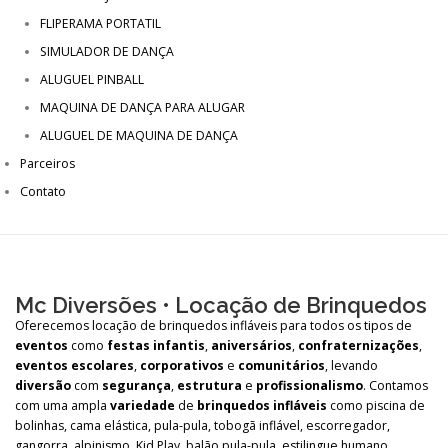
FLIPERAMA PORTATIL
SIMULADOR DE DANÇA
ALUGUEL PINBALL
MAQUINA DE DANÇA PARA ALUGAR
ALUGUEL DE MAQUINA DE DANÇA
Parceiros
Contato
Mc Diversões • Locação de Brinquedos
Oferecemos
locação
de
brinquedos
infláveis
para
todos
os
tipos
de
eventos
como
festas
infantis
,
aniversários
,
confraternizações
,
eventos
escolares
,
corporativos
e
comunitários
,
levando
diversão
com
segurança
,
estrutura
e
profissionalismo
.
Contamos
com
uma
ampla
variedade
de
brinquedos
infláveis
como
piscina
de
bolinhas,
cama
elástica,
pula-
pula,
tobogã
inflável,
escorregador,
gangorra,
alpinismo,
Kid
Play,
balão
pula-
pula,
estilingue
humano,