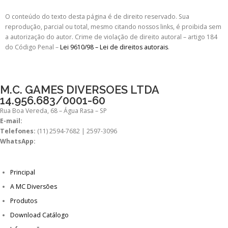
O conteúdo do texto desta página é de direito reservado. Sua
reprodução, parcial ou total, mesmo citando nossos links, é proibida sem
a autorização do autor. Crime de violação de direito autoral – artigo 184
do Código Penal –
Lei 9610/98 – Lei de direitos autorais
.
M.C. GAMES DIVERSOES LTDA
14.956.683/0001-60
Rua Boa Vereda, 68 – Água Rasa – SP
E-mail:
comercial@mcdiversoes.com.br
Telefones:
(11) 2594-7682 | 2597-3096
WhatsApp:
(11) 98269-7392
Principal
A MC Diversões
Produtos
Download Catálogo