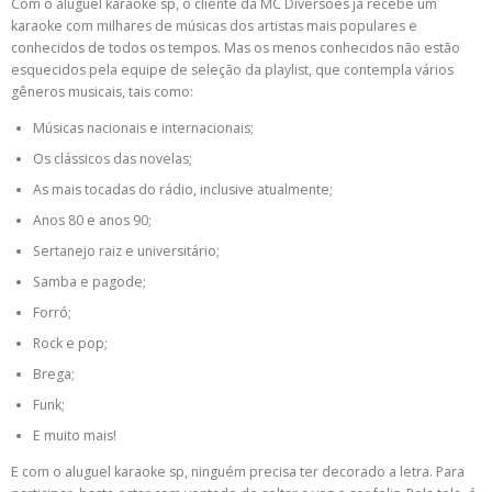
Com o aluguel karaoke sp, o cliente da MC Diversões já recebe um
karaoke com milhares de músicas dos artistas mais populares e
conhecidos de todos os tempos. Mas os menos conhecidos não estão
esquecidos pela equipe de seleção da playlist, que contempla vários
gêneros musicais, tais como:
Músicas nacionais e internacionais;
Os clássicos das novelas;
As mais tocadas do rádio, inclusive atualmente;
Anos 80 e anos 90;
Sertanejo raiz e universitário;
Samba e pagode;
Forró;
Rock e pop;
Brega;
Funk;
E muito mais!
E com o aluguel karaoke sp, ninguém precisa ter decorado a letra. Para