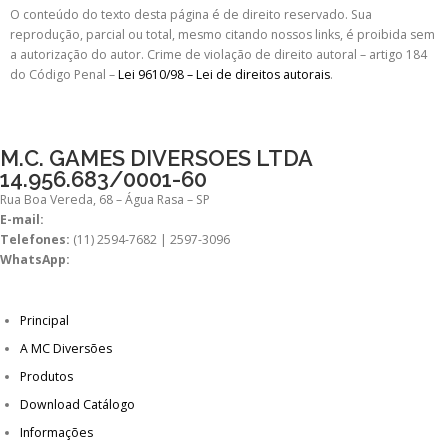
O conteúdo do texto desta página é de direito reservado. Sua
reprodução, parcial ou total, mesmo citando nossos links, é proibida sem
a autorização do autor. Crime de violação de direito autoral – artigo 184
do Código Penal –
Lei 9610/98 – Lei de direitos autorais
.
M.C. GAMES DIVERSOES LTDA
14.956.683/0001-60
Rua Boa Vereda, 68 – Água Rasa – SP
E-mail:
comercial@mcdiversoes.com.br
Telefones:
(11) 2594-7682 | 2597-3096
WhatsApp:
(11) 98269-7392
Principal
A MC Diversões
Produtos
Download Catálogo
Informações