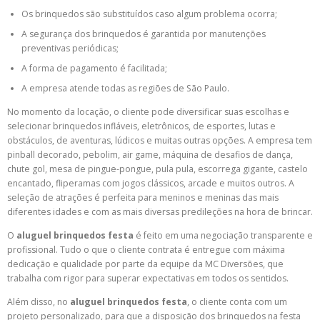
Os brinquedos são substituídos caso algum problema ocorra;
A segurança dos brinquedos é garantida por manutenções
preventivas periódicas;
A forma de pagamento é facilitada;
A empresa atende todas as regiões de São Paulo.
No momento da locação, o cliente pode diversificar suas escolhas e
selecionar brinquedos infláveis, eletrônicos, de esportes, lutas e
obstáculos, de aventuras, lúdicos e muitas outras opções. A empresa tem
pinball decorado, pebolim, air game, máquina de desafios de dança,
chute gol, mesa de pingue-pongue, pula pula, escorrega gigante, castelo
encantado, fliperamas com jogos clássicos, arcade e muitos outros. A
seleção de atrações é perfeita para meninos e meninas das mais
diferentes idades e com as mais diversas predileções na hora de brincar.
O
aluguel brinquedos festa
é feito em uma negociação transparente e
profissional. Tudo o que o cliente contrata é entregue com máxima
dedicação e qualidade por parte da equipe da MC Diversões, que
trabalha com rigor para superar expectativas em todos os sentidos.
Além disso, no
aluguel brinquedos festa
, o cliente conta com um
projeto personalizado, para que a disposição dos brinquedos na festa