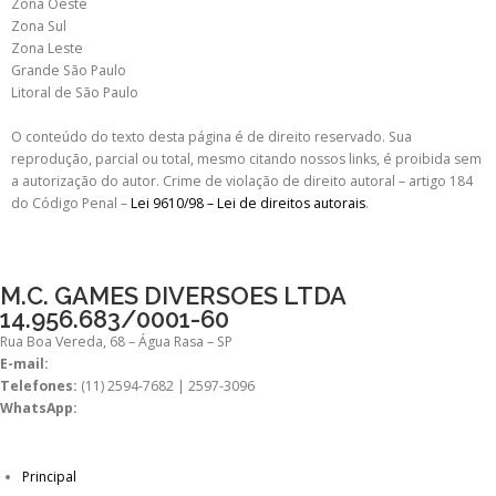
Zona Oeste
Zona Sul
Zona Leste
Grande São Paulo
Litoral de São Paulo
O conteúdo do texto desta página é de direito reservado. Sua
reprodução, parcial ou total, mesmo citando nossos links, é proibida sem
a autorização do autor. Crime de violação de direito autoral – artigo 184
do Código Penal –
Lei 9610/98 – Lei de direitos autorais
.
M.C. GAMES DIVERSOES LTDA
14.956.683/0001-60
Rua Boa Vereda, 68 – Água Rasa – SP
E-mail:
comercial@mcdiversoes.com.br
Telefones:
(11) 2594-7682 | 2597-3096
WhatsApp:
(11) 98269-7392
Principal